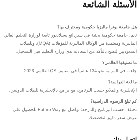
الأسئلة الشائعة
هل جامعة بوترا ماليزيا حكومية ومعترف بها؟
نعم، جامعة حكومية بحثية في سيردانغ بسيلانغور تابعة لوزارة التعليم العالي
الماليزية ومعتمدة من الوكالة الماليزية للمؤهلات (MQA). وللطلاب
السعوديين يُنصح بالتأكد من المعادلة لدى وزارة التعليم قبل التسجيل.
ما تصنيفها العالمي؟
جاءت في المرتبة نحو 134 عالمياً في تصنيف QS العالمي 2026.
ما لغة الدراسة؟
الإنجليزية والملايو حسب البرنامج، مع برامج بالإنجليزية للطلاب الدوليين.
كم تبلغ الرسوم الدراسية؟
تختلف حسب البرنامج والدرجة؛ تواصل مع Future Way للحصول على
عرض سعر دقيق لتخصصك.
إتصل بنا: