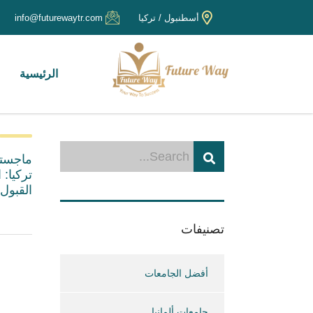
أسطنبول / تركيا
info@futurewaytr.com
الرئيسية
ماجستير
تركيا:
القبول 026
تصنيفات
أفضل الجامعات
جامعات ألمانيا