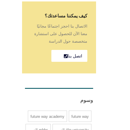
كيف يمكننا مساعدتك؟
الاتصال بنا احجز اجتماعًا مجانيًا
معنا الآن للحصول على استشارة
متخصصة حول الدراسة
اتصل بنا
وسوم
future way academy
future way
jilin university الصين
mbbs الصين