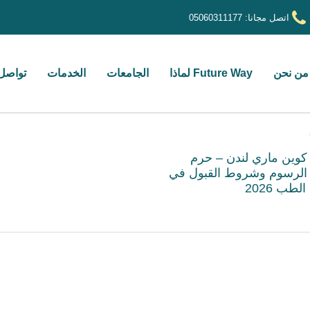
اتصل مجانا:
05060311177
من نحن
Future Way لماذا
الجامعات
الخدمات
تواصل 
كوين ماري لندن – حرم
 الرسوم وشروط القبول في
لطب 2026