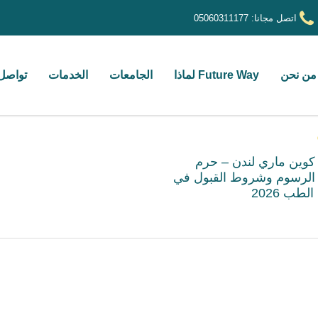
اتصل مجانا:
05060311177
من نحن
Future Way لماذا
الجامعات
الخدمات
تواصل 
كوين ماري لندن – حرم
 الرسوم وشروط القبول في
لطب 2026