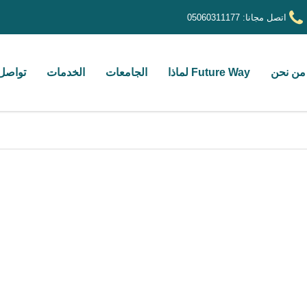
اتصل مجانا:
05060311177
من نحن
Future Way لماذا
الجامعات
الخدمات
تواصل 