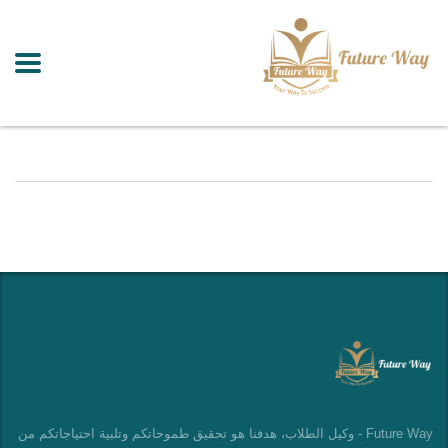
Future Way - وكيل الطلاب، هدفنا هو تحقيق طموحاتكم وتلبية احتياجاتكم من