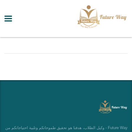
Future Way - وكيل الطلاب، هدفنا هو تحقيق طموحاتكم وتلبية احتياجاتكم من