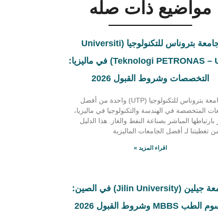
مواضيع ذات صله
جامعة بتروناس للتكنولوجيا (Universiti
Teknologi PETRONAS – UTP) في ماليزيا:
التخصصات وشروط القبول 2026
تُعد جامعة بتروناس للتكنولوجيا (UTP) واحدة من أفضل
ات المتخصصة في الهندسة والتكنولوجيا في ماليزيا،
 بارتباطها المباشر بصناعة النفط والغاز. هذا الدليل
 تغطيتنا لـ أفضل الجامعات الماليزية
اقراء المزيد »
جامعة جيلين (Jilin University) في الصين:
لطب MBBS وشروط القبول 2026