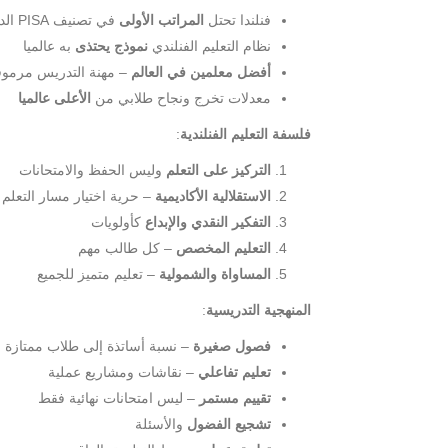
فنلندا تحتل
المراتب الأولى
في تصنيف PISA الدولي للتعليم
نظام التعليم الفنلندي
نموذج يحتذى
به عالميا
أفضل معلمين في العالم
– مهنة التدريس مرموق
معدلات تخرج ونجاح طلابي من
الأعلى عالميا
فلسفة التعليم الفنلندية
:
التركيز على التعلم
وليس الحفظ والامتحانات
الاستقلالية الأكاديمية
– حرية اختيار مسار التعلم
التفكير النقدي والإبداع
كأولويات
التعليم المخصص
– كل طالب مهم
المساواة والشمولية
– تعليم متميز للجميع
المنهجية التدريسية
:
فصول صغيرة
– نسبة أساتذة إلى طلاب ممتازة
تعليم تفاعلي
– نقاشات ومشاريع عملية
تقييم مستمر
– ليس امتحانات نهائية فقط
تشجيع الفضول
والأسئلة