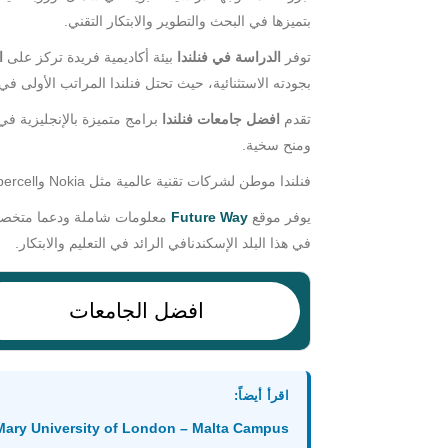
بتميزها في البحث والتطوير والابتكار التقني.
توفر
الدراسة في فنلندا
بيئة أكاديمية فريدة تركز على
ا
بجودته الاستثنائية، حيث تحتل فنلندا المراتب الأولى في 
تقدم
افضل جامعات فنلندا
برامج متميزة بالإنجليزية في
ومنح سخية.
فنلندا موطن لشركات تقنية عالمية مثل Nokia وSupercell، وتعرف بريادتها في الابتكار والرقمنة والاستدامة.
يوفر موقع
Future Way
معلومات شاملة ودعما متخصصا
في هذا البلد الإسكندنافي الرائد في التعليم والابتكار.
افضل الجامعات
اقرأ أيضاً:
Queen Mary University of London – Malta Campus