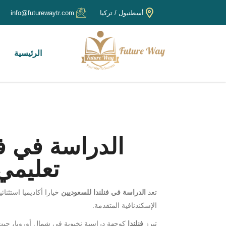
أسطنبول / تركيا
info@futurewaytr.com
الرئيسية
الدراسة في ف
تعليمي
تعد
الدراسة في فنلندا للسعوديين
خيارا أكاديميا استثنائ
الإسكندنافية المتقدمة.
تبرز
فنلندا
كوجهة دراسية نخبوية في شمال أوروبا، حي