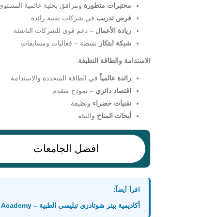
مختبرات متطورة
ومرافق بحثية عالمية المستوى
فرص تدريب
في شركات تقنية رائدة
ريادة الأعمال
– دعم قوي للشركات الناشئة
شبكة ابتكار
نشطة – فعاليات ومسابقات
الاستدامة والطاقة النظيفة
:
رائدة عالمياً
في الطاقة المتجددة والاستدامة
اقتصاد دائري
– نموذج متقدم
تقنيات خضراء
ونظيفة
أبحاث المناخ
والبيئة
افضل الجامعات
اقرأ أيضاً:
أكاديمية بيتر شوتادزي تبليسي الطبية – Petre Shotadze Tbilisi Medical Academy