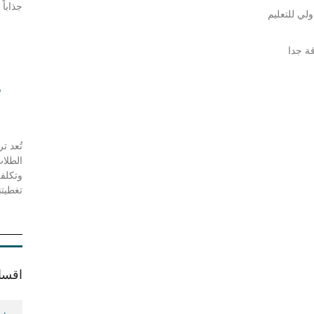
جذاباً
ة جدا
د
تُعد ت
الطلا
وتكلفة
تغطيتن
اقسا