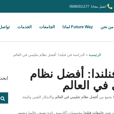
اتصل مجانا:
05060311177
من نحن
Future Way لماذا
الجامعات
الخدمات
تواصل 
الرئيسية
»
الدراسة في فنلندا: أفضل نظام تعليمي في العالم
نلندا: أفضل نظام
ابحث
 في العالم
يا يجمع بين
أفضل نظام تعليمي في العالم
والابتكار التقني والبيئة
ث تضم
جامعات فنلندا
مؤسسات أكاديمية رائدة تصنف عالميا وتشتهر