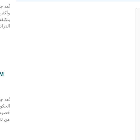
تُعد ج
وأكثره
بتكلفة
الدراس
الحكوم
خصوصاً
من تغط