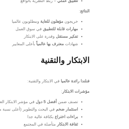
تطبيق عملي
– ربط النظرية بالواقع
النتائج
:
خريجون
مؤهلون للغاية
ومطلوبون عالميا
مهارات قابلة للتطبيق
في سوق العمل
تفكير مستقل
وقدرة على الابتكار
شهادات
معترف بها عالمياً
بأعلى المعايير
الابتكار والتقنية
فنلندا رائدة عالميا
في الابتكار والتقنية:
مؤشرات الابتكار
:
تصنف ضمن
أفضل 5 دول
في مؤشر الابتكار الع
استثمار ضخم
في البحث والتطوير (أعلى نسبة من P
براءات اختراع
بكثافة عالية جدا
ثقافة الابتكار
متأصلة في المجتمع