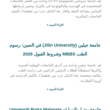
تُعد جامعة بتروناس للتكنولوجيا (UTP) واحدة من أفضل الجامعات
المتخصصة في الهندسة والتكنولوجيا في ماليزيا، وتتميز بارتباطها
المباشر بصناعة النفط والغاز. هذا الدليل جزء من تغطيتنا لـ أفضل
الجامعات الماليزية
اقراء المزيد »
جامعة جيلين (Jilin University) في الصين: رسوم
الطب MBBS وشروط القبول 2026
تُعد جامعة جيلين واحدة من أعرق الجامعات الوطنية الصينية
وأكثرها استقطاباً للطلاب الدوليين الراغبين في دراسة الطب
بتكلفة منخفضة. هذا الدليل جزء من تغطيتنا لـ تكاليف الدراسة في
أوروبا للمقارنة،
اقراء المزيد »
جامعة بوترا ماليزيا (Universiti Putra Malaysia –