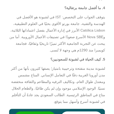
4. ما أفضل جامعة برتغالية؟
يتوقف الجواب على التخصص: IST في لشبونة هو الأفضل في
الهندسة والتقنية، جامعة بورتو الأقوى بحثيًا في العلوم التطبيقية،
Católica Lisbon الأبرز في إدارة الأعمال بفضل اعتماداتها الثلاثية،
وNova SBE الأسرع صعودًا في تصنيفات الأعمال الأوروبية. أما من
يبحث عن التجربة الجامعية الأكثر تميزًا تاريخيًا وثقافيًا، فجامعة
كويمبرا منذ 1290م هي وجهة لا تُنسى.
5. كيف الحياة في لشبونة للسعوديين؟
لشبونة مدينة منفتحة وترحيبية بامتياز؛ يصفها كثيرون بأنها من أكثر
مدن أوروبا الغربية دفئًا في التعامل الإنساني. المناخ مشمس
ومعتدل طوال العام، وتكاليف الترفيه والمطاعم والثقافة منخفضة
نسبيًا. الوجود الإسلامي موجود وإن لم يكن طاغيًا، والطعام الحلال
متاح في المناطق الرئيسية. الطالب السعودي يجد عادةً أن التأقلم
في لشبونة أسرع وأسهل مما يتوقع.