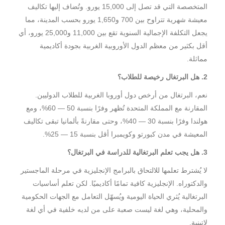
المتخصصة التي قد تصل إلى 15,000 يورو. وتُضاف إليها تكاليف
معيشة شهرية تتراوح بين 700 و1,650 يورو بحسب المدينة، مما
يجعل التكلفة الإجمالية السنوية تقع بين 11,000 و25,000 يورو، أي
أقل بكثير من معظم الدول الأوروبية الغربية بجودة أكاديمية
مماثلة.
2. هل البرتغال رخيصة للطلاب؟
نعم، البرتغال من أرخص دول أوروبا الغربية للطلاب الدوليين.
المقارنة مع المملكة المتحدة تُظهر وفرًا بنسبة 50 — 60%، ومع
هولندا وفرًا بنسبة 30 — 40%، وحتى مقارنةً بألمانيا تبقى تكاليف
المعيشة في مدن كبورتو وكويمبرا أقل بنسبة 15 — 25%.
3. هل يجب تعلم البرتغالية للدراسة في البرتغال؟
لا يُشترط تعلمها للالتحاق بالبرامج الإنجليزية في مرحلة الماجستير
والدكتوراه. الإنجليزية كافية تمامًا أكاديميًا. لكن تعلم أساسيات
البرتغالية يُثري الحياة اليومية ويُسهّل التعامل مع الجهات الحكومية
والمحلية، وهي لغة ليست صعبة على من لديه خلفية في أي لغة
لاتينية.