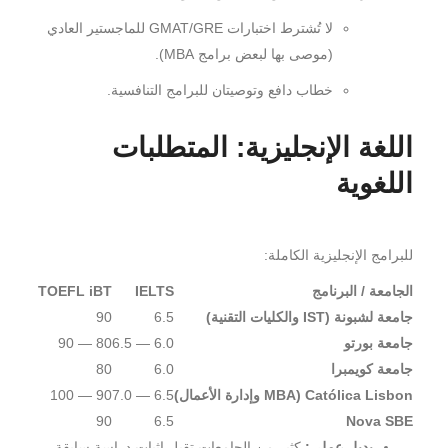
لا تُشترط اختبارات GMAT/GRE للماجستير العادي
(موصى بها لبعض برامج MBA).
خطاب دافع وتوصيتان للبرامج التنافسية.
اللغة الإنجليزية: المتطلبات
اللغوية
للبرامج الإنجليزية الكاملة:
الجامعة / البرنامج
IELTS
TOEFL iBT
جامعة لشبونة (IST والكليات التقنية)
6.5
90
جامعة بورتو
6.0 — 6.5
80 — 90
جامعة كويمبرا
6.0
80
Católica Lisbon (MBA وإدارة الأعمال)
6.5 — 7.0
90 — 100
90
6.5
Nova SBE
بديل عملي:
كثير من الجامعات تقبل إثبات دراسة سابقة