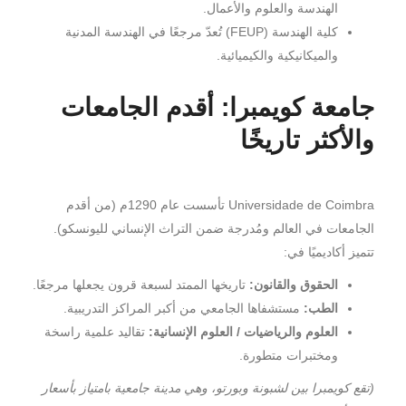
الهندسة والعلوم والأعمال.
كلية الهندسة (FEUP) تُعدّ مرجعًا في الهندسة المدنية
والميكانيكية والكيميائية.
جامعة كويمبرا: أقدم الجامعات
والأكثر تاريخًا
Universidade de Coimbra تأسست عام 1290م (من أقدم
الجامعات في العالم ومُدرجة ضمن التراث الإنساني لليونسكو).
تتميز أكاديميًا في:
الحقوق والقانون:
تاريخها الممتد لسبعة قرون يجعلها مرجعًا.
الطب:
مستشفاها الجامعي من أكبر المراكز التدريبية.
العلوم والرياضيات / العلوم الإنسانية:
تقاليد علمية راسخة
ومختبرات متطورة.
(تقع كويمبرا بين لشبونة وبورتو، وهي مدينة جامعية بامتياز بأسعار