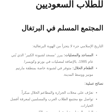
للطلاب السعوديين
المجتمع المسلم في البرتغال
التاريخ الإسلامي جزء لا يتجزأ من الهوية البرتغالية:
المساجد والمصليات:
يبرز “مسجد لشبونة الكبير” الذي بُني
عام 1985، بالإضافة لمصليات في بورتو وكويمبرا.
الطعام الحلال:
متوفر في لشبونة خاصة بمنطقة مارتيم
مونيز ووسط المدينة.
نصائح عملية:
تعرّف على محلات الجزارة والمطاعم الحلال مبكراً.
تواصل مع مجتمع الطلاب العرب والمسلمين لمعرفة أفضل
الخيارات.
الطهي المنزلي خيار عملي ومريح ماليًا.