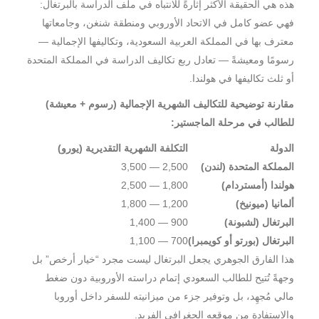
هذه هي الحقيقة الأكثر إثارةً للانتباه في ملف الدراسة بالبرتغال:
فهي عضو كامل في الاتحاد الأوروبي ومنطقة شنغن، وجامعاتها
معترف بها في المملكة العربية السعودية، وتكاليفها الإجمالية —
رسومًا ومعيشةً — تعادل ربع تكاليف الدراسة في المملكة المتحدة
أو ثلث تكاليفها في هولندا.
مقارنة توضيحية للتكاليف الشهرية الإجمالية (رسوم + معيشة)
للطالب في مرحلة الماجستير:
الدولة
التكلفة الشهرية التقديرية (يورو)
المملكة المتحدة (لندن)
2,500 — 3,500
هولندا (أمستردام)
1,800 — 2,500
ألمانيا (ميونيخ)
1,200 — 1,800
البرتغال (لشبونة)
900 — 1,400
البرتغال (بورتو أو كويمبرا)
700 — 1,100
هذا الفارق الجوهري يجعل البرتغال ليست مجرد “خيار أرخص” بل
وجهةً تُتيح للطالب السعودي إتمام دراسته الأوروبية دون ضغط
مالي مُجهِد، بل وتوفير جزء من ميزانيته للسفر داخل أوروبا
والاستفادة من موقعه الجغرافي الفريد.