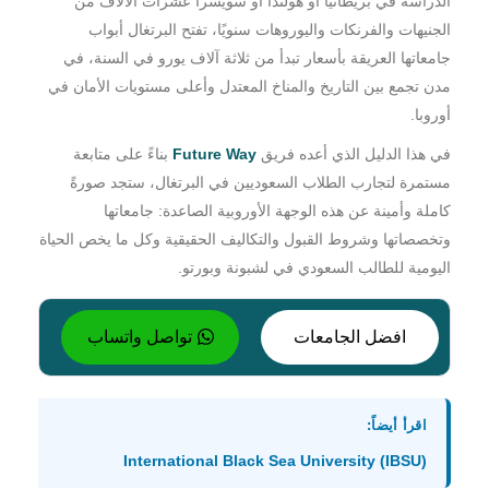
الدراسة في بريطانيا أو هولندا أو سويسرا عشرات الآلاف من
الجنيهات والفرنكات واليوروهات سنويًا، تفتح البرتغال أبواب
جامعاتها العريقة بأسعار تبدأ من ثلاثة آلاف يورو في السنة، في
مدن تجمع بين التاريخ والمناخ المعتدل وأعلى مستويات الأمان في
أوروبا.
في هذا الدليل الذي أعده فريق
Future Way
بناءً على متابعة
مستمرة لتجارب الطلاب السعوديين في البرتغال، ستجد صورةً
كاملة وأمينة عن هذه الوجهة الأوروبية الصاعدة: جامعاتها
وتخصصاتها وشروط القبول والتكاليف الحقيقية وكل ما يخص الحياة
اليومية للطالب السعودي في لشبونة وبورتو.
افضل الجامعات
تواصل واتساب
اقرأ أيضاً:
International Black Sea University (IBSU)