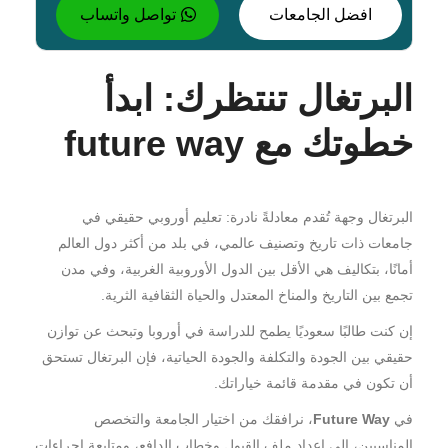
افضل الجامعات
تواصل واتساب
البرتغال تنتظرك: ابدأ
خطوتك مع future way
البرتغال وجهة تُقدم معادلةً نادرة: تعليم أوروبي حقيقي في
جامعات ذات تاريخ وتصنيف عالمي، في بلد من أكثر دول العالم
أمانًا، بتكاليف هي الأقل بين الدول الأوروبية الغربية، وفي مدن
تجمع بين التاريخ والمناخ المعتدل والحياة الثقافية الثرية.
إن كنت طالبًا سعوديًا يطمح للدراسة في أوروبا وتبحث عن توازن
حقيقي بين الجودة والتكلفة والجودة الحياتية، فإن البرتغال تستحق
أن تكون في مقدمة قائمة خياراتك.
في
Future Way
، نرافقك من اختيار الجامعة والتخصص
المناسبين، إلى إعداد ملف القبول وخطاب الدافع، ومتابعة إجراءات