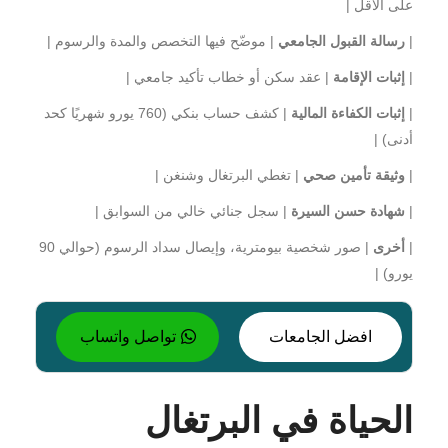
على الأقل |
|
رسالة القبول الجامعي
| موضّح فيها التخصص والمدة والرسوم |
|
إثبات الإقامة
| عقد سكن أو خطاب تأكيد جامعي |
|
إثبات الكفاءة المالية
| كشف حساب بنكي (760 يورو شهريًا كحد
أدنى) |
|
وثيقة تأمين صحي
| تغطي البرتغال وشنغن |
|
شهادة حسن السيرة
| سجل جنائي خالي من السوابق |
|
أخرى
| صور شخصية بيومترية، وإيصال سداد الرسوم (حوالي 90
يورو) |
افضل الجامعات
تواصل واتساب
الحياة في البرتغال